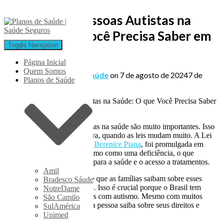
Direitos das Pessoas Autistas na
Saúde: O que Você Precisa Saber em
Toggle Navigation
2024
Página Inicial
Quem Somos
Published by
Planos de Saúde
on
7 de agosto de 2024
7 de
Planos de Saúde
agosto de 2024
Os direitos das pessoas autistas na saúde são muito importantes. Isso
é verdade especialmente agora, quando as leis mudam muito. A Lei
12.764, conhecida como
Lei Berenice Piana
, foi promulgada em
2012. Ela reconheceu o autismo como uma deficiência, o que
garantiu direitos importantes para a saúde e o acesso a tratamentos.
Amil
Em 2024, é muito importante que as famílias saibam sobre esses
Bradesco Sáude
direitos e a lei que os protege. Isso é crucial porque o Brasil tem
NotreDame
cerca de 2 milhões de pessoas com autismo. Mesmo com muitos
São Camilo
desafios, é essencial que cada pessoa saiba sobre seus direitos e
SulAmérica
como lutar por eles.
Unimed