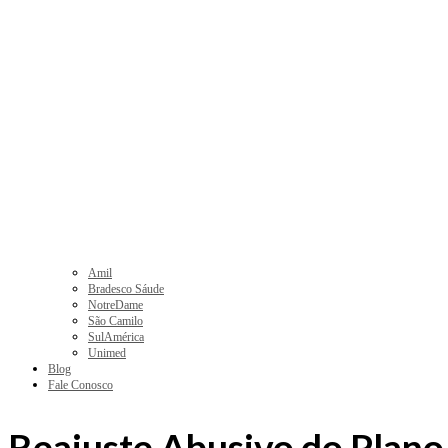
Amil
Bradesco Sáude
NotreDame
São Camilo
SulAmérica
Unimed
Blog
Fale Conosco
Reajuste Abusivo do Plano 