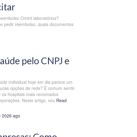
itar
reembolso Omint laboratórios?
de pedir reembolso, quais documentos
saúde pelo CNPJ e
úde individual hoje em dia parece um
ucas opções de rede? É comum sentir-
e os hospitais mais renomados
porações. Neste artigo, vou
Read
e 2026
ago
mpresas: Como