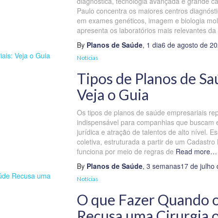
diagnóstica, tecnologia avançada e grande 
Paulo concentra os maiores centros diagnóst
em exames genéticos, imagem e biologia molec
apresenta os laboratórios mais relevantes da 
By
Planos de Saúde
,
1 dia
6 de agosto de 2
Notícias
Tipos de Planos de Sa
Veja o Guia
Os tipos de planos de saúde empresariais re
indispensável para companhias que buscam ef
jurídica e atração de talentos de alto nível. 
coletiva, estruturada a partir de um Cadastro
funciona por meio de regras de
Read more…
By
Planos de Saúde
,
3 semanas
17 de julho
Notícias
O que Fazer Quando o
Recusa uma Cirurgia 