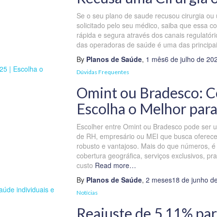
Se o seu plano de saude recusou cirurgia o
solicitado pelo seu médico, saiba que essa c
rápida e segura através dos canais regulatóri
das operadoras de saúde é uma das principa
By
Planos de Saúde
,
1 mês
6 de julho de 20
Dúvidas Frequentes
Omint ou Bradesco: C
Escolha o Melhor par
Escolher entre Omint ou Bradesco pode ser u
de RH, empresário ou MEI que busca oferece
robusto e vantajoso. Mais do que números, é 
cobertura geográfica, serviços exclusivos, pra
custo
Read more…
By
Planos de Saúde
,
2 meses
18 de junho d
Notícias
Reajuste de 5,11% par