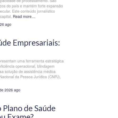
capacidade de processamento. São
icos do país e mantém forte expansão
ular. Este conteúdo jornalístico
capital,
Read more…
026
ago
úde Empresariais:
presentam uma ferramenta estratégica
iciência operacional, blindagem
Essa solução de assistência médica
 Nacional da Pessoa Jurídica (CNPJ),
 de 2026
ago
 Plano de Saúde
ou Exame?