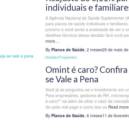
individuais e familiare
A Agência Nacional de Saúde Suplementar (AN
para planos de saúde individuais e familiares
próximo e você sente a ansiedade de ver o or
detalhes técnicos dessa decisão fará você pe
more…
By
Planos de Saúde
,
2 meses
29 de maio de
Dúvidas Frequentes
Omint é caro? Confira 
se Vale a Pena
Você já se perguntou se o investimento em u
Para empresários, gestores de RH, microemp
é caro?” vai além de olhar o valor da mensali
de cada real pago e como isso se
Read mor
By
Planos de Saúde
,
6 meses
11 de fevereir