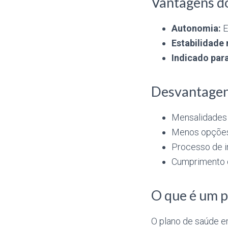
Vantagens do
Autonomia:
E
Estabilidade 
Indicado par
Desvantagens
Mensalidades 
Menos opções
Processo de i
Cumprimento d
O que é um p
O plano de saúde e