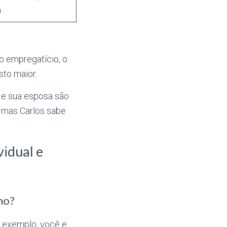
a
o empregatício, o
sto maior.
 e sua esposa são
, mas Carlos sabe
vidual e
mo?
r exemplo, você e