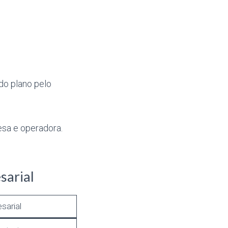
do plano pelo
sa e operadora.
sarial
sarial