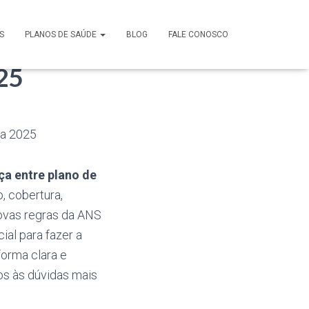
vidual e
S
PLANOS DE SAÚDE
BLOG
FALE CONOSCO
25
ça entre plano de
, cobertura,
novas regras da ANS
ial para fazer a
forma clara e
os às dúvidas mais