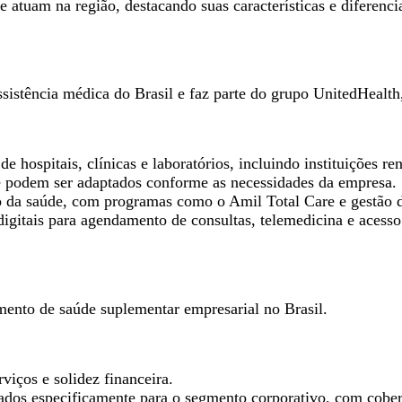
 atuam na região, destacando suas características e diferencia
istência médica do Brasil e faz parte do grupo UnitedHealt
e hospitais, clínicas e laboratórios, incluindo instituições r
e podem ser adaptados conforme as necessidades da empresa.
 da saúde, com programas como o Amil Total Care e gestão d
digitais para agendamento de consultas, telemedicina e acess
mento de saúde suplementar empresarial no Brasil.
viços e solidez financeira.
tados especificamente para o segmento corporativo, com cober