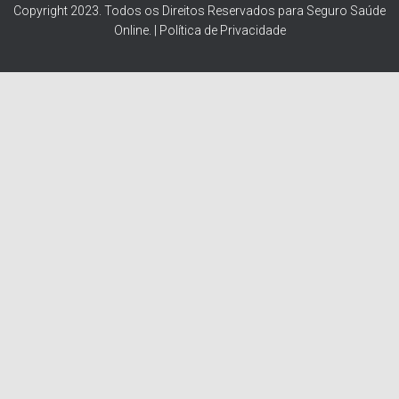
Copyright 2023. Todos os Direitos Reservados para Seguro Saúde
Online. | Política de Privacidade
Simule Seu Plano de Saúde
Preencha Abaixo para Calcular o Seu Plano de Saúde Ideal
Qual seu nome?
*
Qual seu telefone com DDD ?
*
Qual a sua Cidade ?
*
Qual idade dos beneficiários ?
*
Exemplo: 44,41,18,04