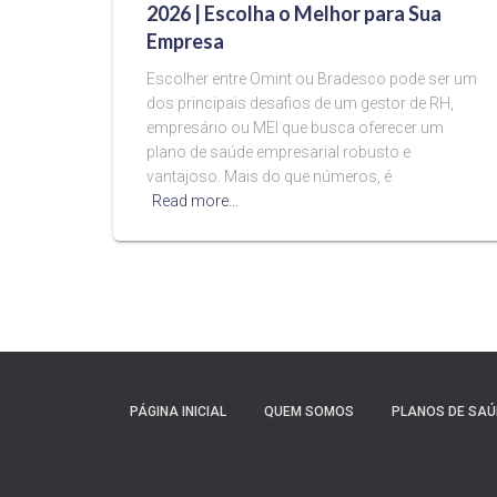
2026 | Escolha o Melhor para Sua
Empresa
Escolher entre Omint ou Bradesco pode ser um
dos principais desafios de um gestor de RH,
empresário ou MEI que busca oferecer um
plano de saúde empresarial robusto e
vantajoso. Mais do que números, é
Read more…
PÁGINA INICIAL
QUEM SOMOS
PLANOS DE SAÚ