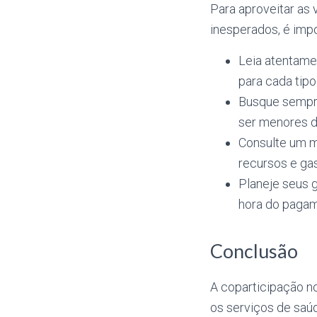
Para aproveitar as
inesperados, é impo
Leia atentamen
para cada tip
Busque sempre
ser menores d
Consulte um m
recursos e ga
Planeje seus 
hora do pagam
Conclusão
A coparticipação n
os serviços de saú