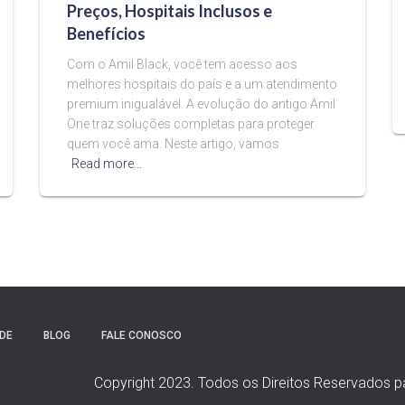
Preços, Hospitais Inclusos e
Benefícios
Com o Amil Black, você tem acesso aos
melhores hospitais do país e a um atendimento
premium inigualável. A evolução do antigo Amil
One traz soluções completas para proteger
quem você ama. Neste artigo, vamos
Read more…
DE
BLOG
FALE CONOSCO
Copyright 2023. Todos os Direitos Reservados pa