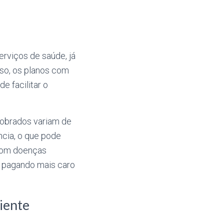
rviços de saúde, já
sso, os planos com
 facilitar o
obrados variam de
ncia, o que pode
 com doenças
r pagando mais caro
ciente