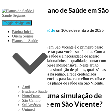
Simulação de Plano de Saúde em São
Vicente
Toggle Navigation
Published by
Planos de Saúde
on
10 de dezembro de 2025
Página Inicial
Quem Somos
Planos de Saúde
Simulação de plano de saúde em São Vicente é o primeiro passo
para garantir proteção e bem-estar para você e sua família. Com a
crescente preocupação com a saúde e a necessidade de acesso
rápido a hospitais, clínicas e laboratórios de qualidade, contar com
um bom plano de saúde tornou-se indispensável. Neste artigo,
vamos mostrar como funciona a simulação de planos, quais são as
principais operadoras atuantes na região, a rede credenciada
disponível, além de dicas essenciais para fazer a melhor escolha e
entender as faixas de preço dos planos de saúde em São Vicente.
Amil
Bradesco Sáude
Por que fazer uma simulação de
NotreDame
São Camilo
plano de saúde em São Vicente?
SulAmérica
Unimed