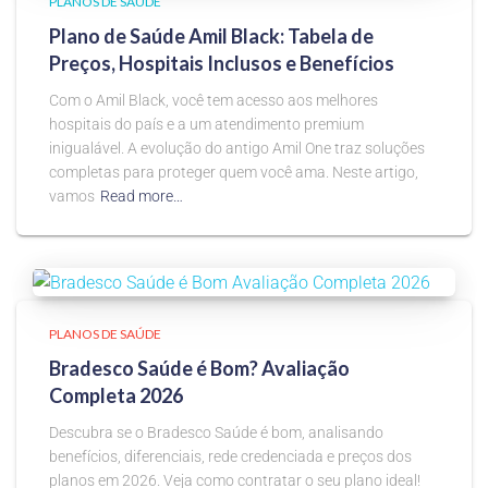
PLANOS DE SAÚDE
Plano de Saúde Amil Black: Tabela de
Preços, Hospitais Inclusos e Benefícios
Com o Amil Black, você tem acesso aos melhores
hospitais do país e a um atendimento premium
inigualável. A evolução do antigo Amil One traz soluções
completas para proteger quem você ama. Neste artigo,
vamos
Read more…
PLANOS DE SAÚDE
Bradesco Saúde é Bom? Avaliação
Completa 2026
Descubra se o Bradesco Saúde é bom, analisando
benefícios, diferenciais, rede credenciada e preços dos
planos em 2026. Veja como contratar o seu plano ideal!