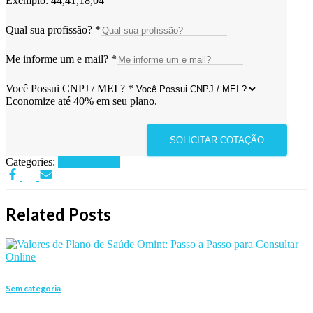
Exemplo: 44,41,18,04
Qual sua profissão?
*
Me informe um e mail?
*
Você Possui CNPJ / MEI ?
*
Economize até 40% em seu plano.
SOLICITAR COTAÇÃO
Categories:
Sem categoria
Related Posts
Sem categoria