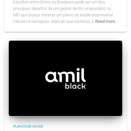
Escolher entre Omint ou Bradesco pode ser um dos
principais desafios de um gestor de RH, empresário ou
MEI que busca oferecer um plano de saúde empresarial
robusto e vantajoso. Mais do que números, é
Read more…
PLANOS DE SAÚDE