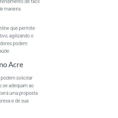
tendimento de fácil
de maneira
nline que permite
ivo, agilizando o
radores podem
aúde.
 no Acre
 podem solicitar
os se adequam ao
eberá uma proposta
presa e de sua