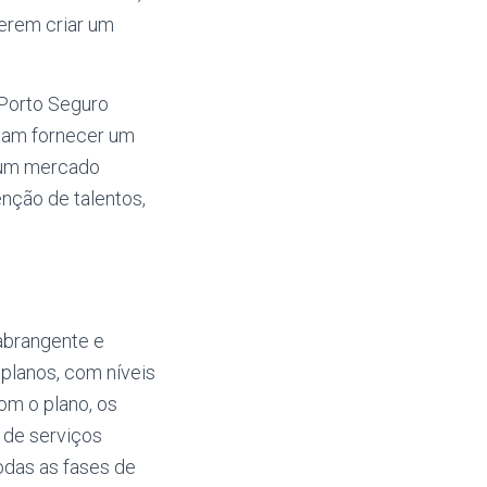
uerem criar um
 Porto Seguro
sam fornecer um
m um mercado
enção de talentos,
abrangente e
planos, com níveis
om o plano, os
 de serviços
odas as fases de