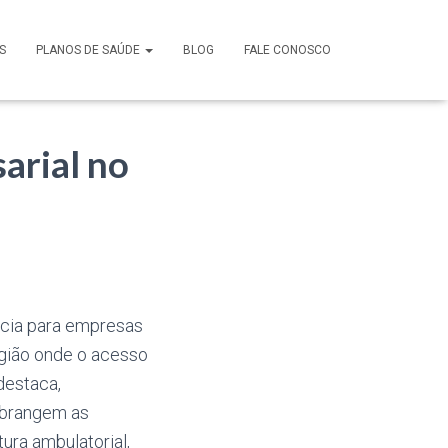
S
PLANOS DE SAÚDE
BLOG
FALE CONOSCO
arial no
ncia para empresas
egião onde o acesso
destaca,
abrangem as
ura ambulatorial,