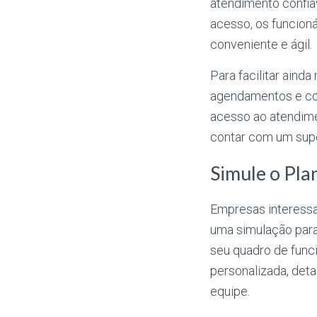
atendimento confiá
acesso, os funcion
conveniente e ágil.
Para facilitar aind
agendamentos e cons
acesso ao atendime
contar com um supo
Simule o Pla
Empresas interessa
uma simulação para
seu quadro de func
personalizada, deta
equipe.