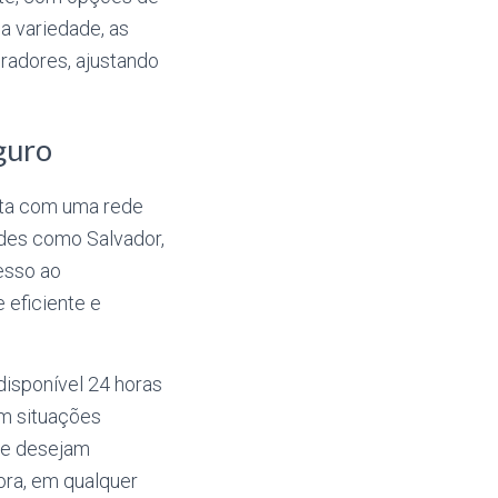
 variedade, as
radores, ajustando
guro
ta com uma rede
ades como Salvador,
cesso ao
 eficiente e
isponível 24 horas
em situações
ue desejam
ora, em qualquer