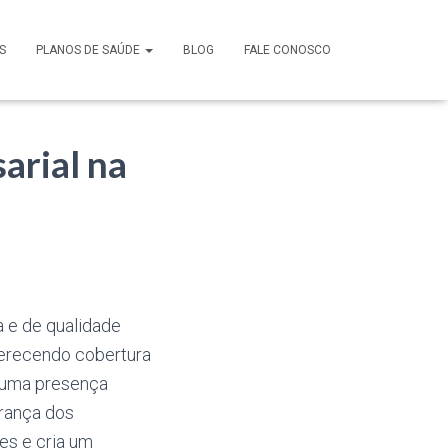
S
PLANOS DE SAÚDE
BLOG
FALE CONOSCO
arial na
 e de qualidade
ferecendo cobertura
 uma presença
urança dos
es e cria um