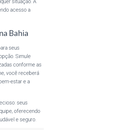
quer situação. A
endo acesso a
 na Bahia
para seus
opção. Simule
izadas conforme as
ne, você receberá
 bem-estar e a
ecioso: seus
equipe, oferecendo
udável e seguro.