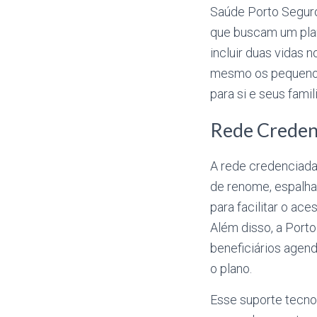
Saúde Porto Seguro
que buscam um plan
incluir duas vidas 
mesmo os pequenos
para si e seus fami
Rede Creden
A rede credenciada 
de renome, espalhad
para facilitar o ac
Além disso, a Port
beneficiários agend
o plano.
Esse suporte tecno