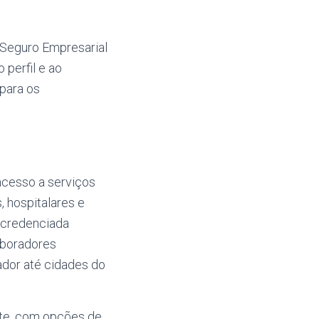
 Seguro Empresarial
perfil e ao
para os
acesso a serviços
, hospitalares e
e credenciada
laboradores
ador até cidades do
nte, com opções de