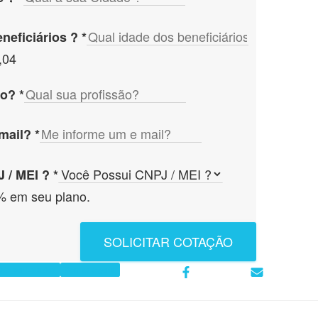
neficiários ?
*
,04
ão?
*
 mail?
*
 / MEI ?
*
% em seu plano.
SOLICITAR COTAÇÃO
úde por Estados
Sem categoria