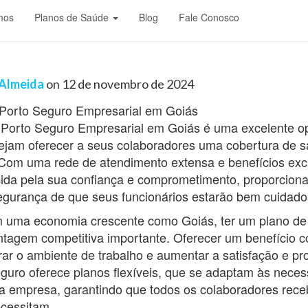
mos
Planos de Saúde
Blog
Fale Conosco
 Saúde Porto Seguro Empres
 Almeida
on
12 de novembro de 2024
Porto Seguro Empresarial em Goiás é uma excelente o
jam oferecer a seus colaboradores uma cobertura de s
 Com uma rede de atendimento extensa e benefícios excl
ida pela sua confiança e comprometimento, proporcion
gurança de que seus funcionários estarão bem cuidado
uma economia crescente como Goiás, ter um plano de
ntagem competitiva importante. Oferecer um benefício 
r o ambiente de trabalho e aumentar a satisfação e pr
guro oferece planos flexíveis, que se adaptam às nece
da empresa, garantindo que todos os colaboradores rec
cessitam.