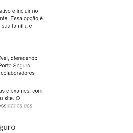
ivo e incluir no
ente. Essa opção é
sua família e
vel, oferecendo
 Porto Seguro
 colaboradores
tas e exames, com
u site. O
cessidades dos
eguro