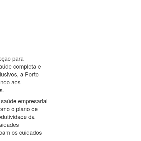
arial em
pção para
aúde completa e
usivos, a Porto
ando aos
s.
 saúde empresarial
como o plano de
odutividade da
ssidades
ebam os cuidados