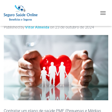
Plano de Saúde PME em Belém:
TOGGL
Guia para Empresas
Published by
Vitor Almeida
on
23 de outubro de 2024
Contratar um plano de saúde PME (Pequenas e Médias