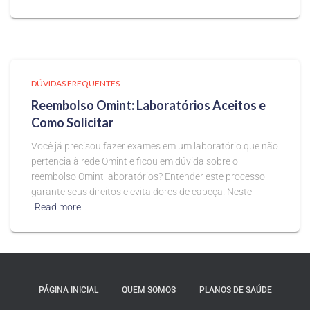
DÚVIDAS FREQUENTES
Reembolso Omint: Laboratórios Aceitos e
Como Solicitar
Você já precisou fazer exames em um laboratório que não
pertencia à rede Omint e ficou em dúvida sobre o
reembolso Omint laboratórios? Entender este processo
garante seus direitos e evita dores de cabeça. Neste
Read more…
PÁGINA INICIAL
QUEM SOMOS
PLANOS DE SAÚDE