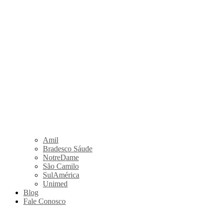
Amil
Bradesco Sáude
NotreDame
São Camilo
SulAmérica
Unimed
Blog
Fale Conosco