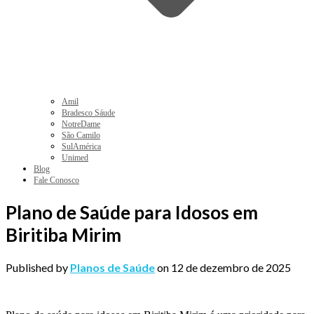
Amil
Bradesco Sáude
NotreDame
São Camilo
SulAmérica
Unimed
Blog
Fale Conosco
Plano de Saúde para Idosos em
Biritiba Mirim
Published by
Planos de Saúde
on
12 de dezembro de 2025