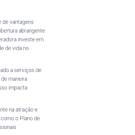
e de vantagens
obertura abrangente
peradora investe em
e de vida no
tado a serviços de
 de maneira
Isso impacta
nte na atração e
s como o Plano de
sionais