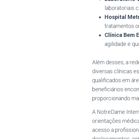
laboratoriais 
Hospital Met
tratamentos o
Clínica Bem 
agilidade e q
Além desses, a red
diversas clínicas e
qualificados em áre
beneficiários enco
proporcionando mai
A NotreDame Inter
orientações médica
acesso a profissio
deslocamentos, esp