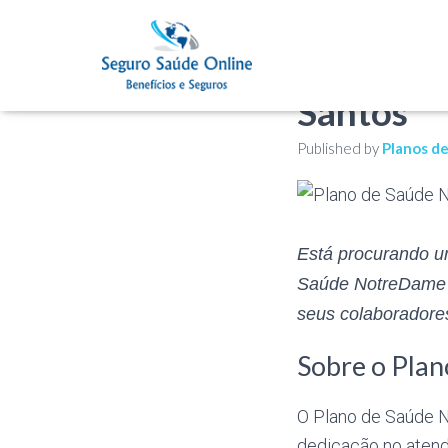
Plano de
Santos
Published by
Planos d
Está procurando u
Saúde NotreDame E
seus colaboradore
Sobre o Pla
O Plano de Saúde N
dedicação no atend