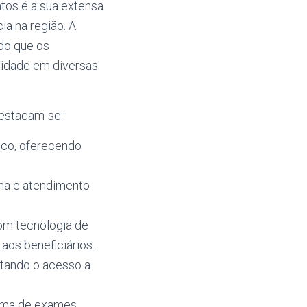
tos é a sua extensa
ia na região. A
do que os
alidade em diversas
destacam-se:
ico, oferecendo
rna e atendimento
com tecnologia de
aos beneficiários.
litando o acesso a
gama de exames