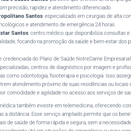
com precisão, rapidez e atendimento diferenciado.
ropolitano Santos
: especializado em cirurgias de alta c
ncológicos e atendimento de emergência 24 horas.
Estar Santos
: centro médico que disponibiliza consultas
ualidade, focando na promoção da saúde e bem-estar dos p
e credenciada do Plano de Saúde NotreDame Empresarial 
specializadas, centros de diagnóstico por imagem e profis
as como odontologia, fisioterapia e psicologia. Isso asseg
ntrem atendimento próximo de suas residências ou locais d
or comodidade e agilidade no acesso aos serviços de sa
médica também investe em telemedicina, oferecendo con
s a distância. Esse serviço ampliado permite que os bene
nais de saúde de forma rápida e segura, sem a necessidad
ecialmente útil em situações de emergência ou para consu