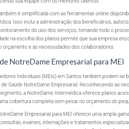
lecendo sua equipe com os melhores talentos.
também é simplificada com as ferramentas online disponibi
ca. Isso inclui a administração dos beneficiários, autori
nitoramento do uso dos serviços, tornando todo o proces
ilidade na escolha dos planos permite que sua empresa en
o orçamento e às necessidades dos colaboradores.
úde NotreDame Empresarial para MEI
dores Individuais (MEIs) em Santos também podem se be
o de Saúde NotreDame Empresarial. Reconhecendo as ne
segmento, a NotreDame Intermédica oferece planos acess
uma cobertura completa sem pesar no orçamento do pequ
NotreDame Empresarial para MEI oferece uma ampla gama
consultas, exames, internações e tratamentos especializa