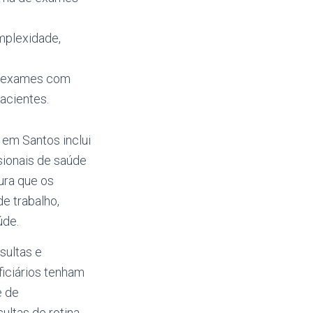
omplexidade,
 e exames com
acientes.
em Santos inclui
sionais de saúde
ura que os
e trabalho,
úde.
sultas e
ficiários tenham
e de
ltas de rotina.