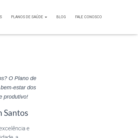
rial em
S
PLANOS DE SAÚDE
BLOG
FALE CONOSCO
os? O Plano de
 bem-estar dos
 produtivo!
m Santos
excelência e
idade, a