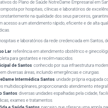
ativos do Plano de Saúde NotreDame Empresarial em San
omposta por hospitais, clínicas e laboratórios de excelênc
constantemente na qualidade dos seus parceiros, garantin
m acesso a um atendimento rápido, eficiente e de alta qu
icas.
 hospitais e laboratórios da rede credenciada em Santos, 
so Lar
: referência em atendimento obstétrico e ginecológ
pleta para gestantes e recém-nascidos.
icipal de Santos
: conhecido por sua infraestrutura mode
em diversas áreas, incluindo emergências e cirurgias.
reDame Intermédica Santos
: unidade própria equipada 
s multidisciplinares, proporcionando atendimento integral 
co Santos
: diversas unidades espalhadas pela cidade, faci
icas, exames e tratamentos.
Vida e Saúde Santos
: parceiro que oferece uma ampla 