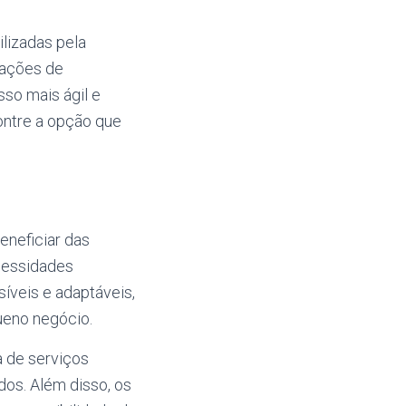
lizadas pela
zações de
so mais ágil e
contre a opção que
neficiar das
cessidades
íveis e adaptáveis,
eno negócio.
 de serviços
dos. Além disso, os