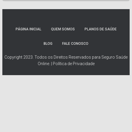
PÁGINA INICIAL
QUEM SOMOS
PLANOS DE SAÚDE
BLOG
FALE CONOSCO
Copyright 2023. Todos os Direitos Reservados para Seguro Saúde
Online. | Política de Privacidade
Simule Seu Plano de Saúde
Preencha Abaixo para Calcular o Seu Plano de Saúde Ideal