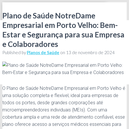
Plano de Saúde NotreDame
TOGGLE NAVIGATION
Empresarial em Porto Velho: Bem-
PÁGINA INICIAL
QUEM SOMOS
Estar e Segurança para sua Empresa
PLANOS DE SAÚDE
Amil
e Colaboradores
Bradesco Sáude
Published by
Planos de Saúde
on
13 de novembro de 2024
NotreDame
São Camilo
SulAmérica
Unimed
BLOG
FALE CONOSCO
O Plano de Saúde NotreDame Empresarial em Porto Velho é
uma solução completa e flexível, ideal para empresas de
todos os portes, desde grandes corporações até
microempreendedores individuais (MEIs). Com uma
cobertura ampla e uma rede de atendimento confiável, esse
plano oferece acesso a serviços médicos essenciais para