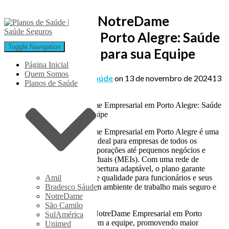
Plano de Saúde NotreDame
Empresarial em Porto Alegre: Saúde
Toggle Navigation
e Tranquilidade para sua Equipe
Página Inicial
Quem Somos
Published by
Planos de Saúde
on
13 de novembro de 2024
13
Planos de Saúde
de novembro de 2024
O Plano de Saúde NotreDame Empresarial em Porto Alegre é uma
solução completa e flexível, ideal para empresas de todos os
tamanhos, desde grandes corporações até pequenos negócios e
microempreendedores individuais (MEIs). Com uma rede de
atendimento abrangente e cobertura adaptável, o plano garante
Amil
acesso a cuidados médicos de qualidade para funcionários e seus
Bradesco Sáude
dependentes, promovendo um ambiente de trabalho mais seguro e
NotreDame
valorizador.
São Camilo
Investir no Plano de Saúde NotreDame Empresarial em Porto
SulAmérica
Alegre fortalece o vínculo com a equipe, promovendo maior
Unimed