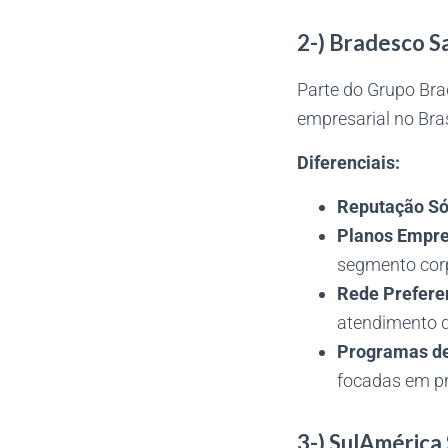
2-) Bradesco S
Parte do Grupo Bra
empresarial no Bras
Diferenciais:
Reputação Só
Planos Empre
segmento corp
Rede Preferen
atendimento d
Programas de
focadas em p
3-) SulAmérica