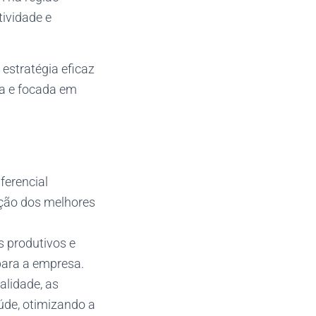
tividade e
stratégia eficaz
ada e focada em
ferencial
enção dos melhores
 produtivos e
para a empresa.
alidade, as
úde, otimizando a