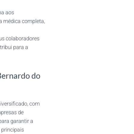
na aos
ia médica completa,
us colaboradores
ribui para a
Bernardo do
versificado, com
mpresas de
ara garantir a
 principais