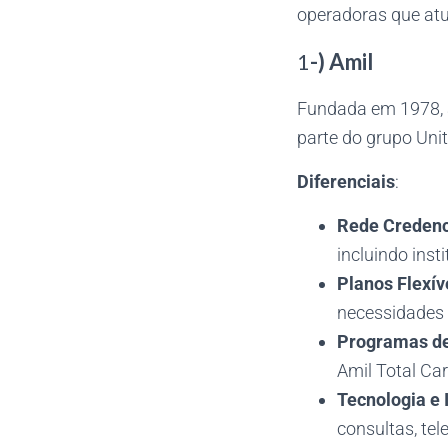
operadoras que atu
1
-) Amil
Fundada em 1978, a
parte do grupo Un
Diferenciais
:
Rede Creden
incluindo ins
Planos Flexív
necessidades
Programas d
Amil Total Ca
Tecnologia e
consultas, te