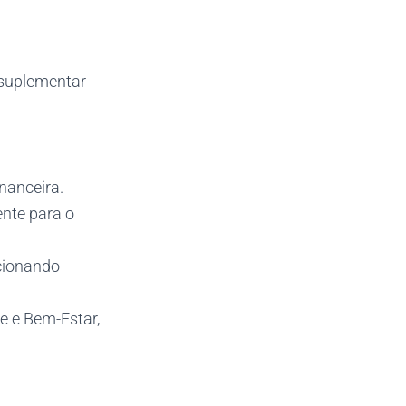
 suplementar
inanceira.
ente para o
rcionando
e e Bem-Estar,