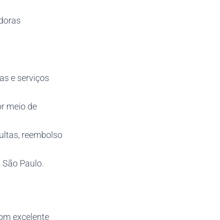
doras
as e serviços
or meio de
ultas, reembolso
m São Paulo.
com excelente