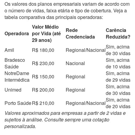
Os valores dos planos empresariais variam de acordo com
o número de vidas, faixa etária e tipo de cobertura. Veja a
tabela comparativa das principais operadoras:
Valor Médio
Rede
Carência
Operadora
por Vida (até
Credenciada
Reduzida?
29 anos)
Sim, acima
Amil
R$ 180,00
Regional/Nacional
de 30 vidas
Bradesco
Sim, acima
R$ 230,00
Nacional
Saúde
de 10 vidas
NotreDame
Sim, acima
R$ 150,00
Regional
Intermédica
de 29 vidas
Sim, acima
Unimed
R$ 200,00
Regional
de 30 vidas
Sim, acima
Porto Saúde
R$ 210,00
Regional/Nacional
de 20 vidas
Valores aproximados para empresas a partir de 2 vidas e
sujeitos à análise. Consulte sempre uma cotação
personalizada.