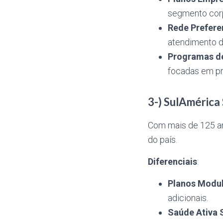
segmento corp
Rede Preferen
atendimento d
Programas de
focadas em p
3-) SulAmérica
Com mais de 125 an
do país.
Diferenciais
:
Planos Modu
adicionais.
Saúde Ativa 