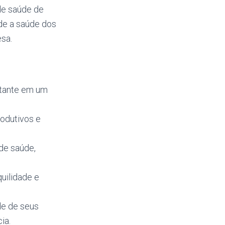
de saúde de
de a saúde dos
sa.
:
rtante em um
odutivos e
de saúde,
uilidade e
de de seus
ia.