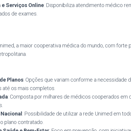
 e Serviços Online
: Disponibiliza atendimento médico r
ltados de exames.
nimed, a maior cooperativa médica do mundo, com forte p
etropolitana.
 de Planos
: Opções que variam conforme a necessidade 
s até os mais completos.
ada
: Composta por milhares de médicos cooperados em 
s.
 Nacional
: Possibilidade de utilizar a rede Unimed em todo
 plano contratado.
e Saúde e Bem-Estar
: Foco em prevenção, com iniciativ