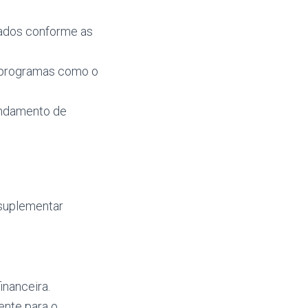
tados conforme as
 programas como o
gendamento de
 suplementar
inanceira.
ente para o