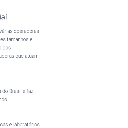
iaí
várias operadoras
tes tamanhos e
o dos
radoras que atuam
do Brasil e faz
ndo.
cas e laboratórios,