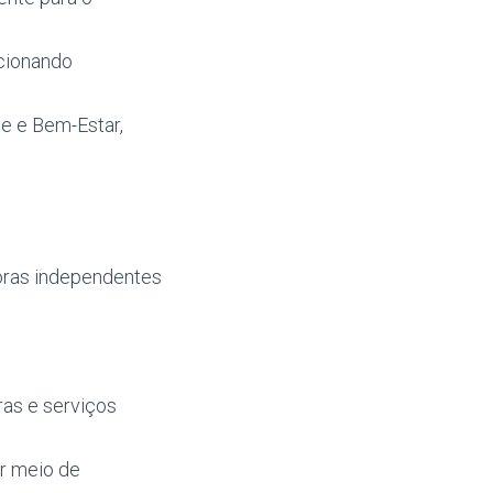
rcionando
de e Bem-Estar,
oras independentes
as e serviços
or meio de