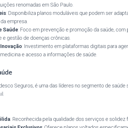
tituições renomadas em São Paulo.
eis
: Disponibiliza planos moduláveis que podem ser adap
 da empresa.
e Saúde
: Foco em prevenção e promoção da saúde, com
re e gestão de doenças crônicas.
 Inovação
: Investimento em plataformas digitais para a
lemedicina e acesso a informações de saúde.
aúde
desco Seguros, é uma das líderes no segmento de saúde
l.
lida
: Reconhecida pela qualidade dos serviços e solidez f
sariais Exclusivos
: Oferece planos voltados especificam