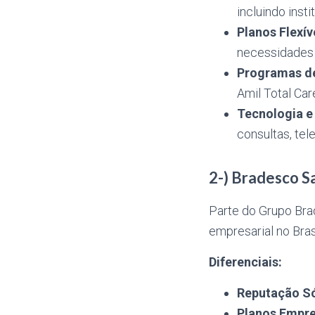
incluindo ins
Planos Flexív
necessidades
Programas d
Amil Total Ca
Tecnologia e
consultas, te
2-) Bradesco S
Parte do Grupo Bra
empresarial no Brasi
Diferenciais:
Reputação Só
Planos Empre