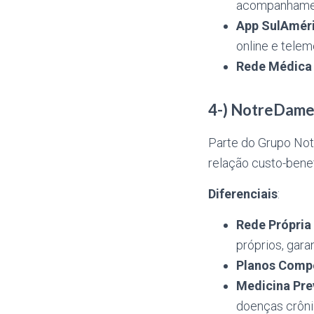
acompanhamen
App SulAmér
online e telem
Rede Médica 
4-) NotreDame
Parte do Grupo Not
relação custo-benef
Diferenciais
:
Rede Própria
próprios, gara
Planos Compe
Medicina Pre
doenças crôni