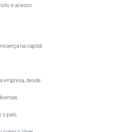
emoto e acesso
resença na capital
da empresa, desde
diversas
 o país,
as como o Viver