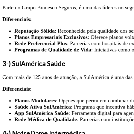
Parte do Grupo Bradesco Seguros, é uma das líderes no seg
Diferenciais:
Reputação Sólida
: Reconhecida pela qualidade dos ser
Planos Empresariais Exclusivos
: Oferece planos vol
Rede Preferencial Plus
: Parcerias com hospitais de e
Programas de Qualidade de Vida
: Iniciativas como
3-) SulAmérica Saúde
Com mais de 125 anos de atuação, a SulAmérica é uma das 
Diferenciais
:
Planos Modulares
: Opções que permitem combinar dife
Saúde Ativa SulAmérica
: Programa que incentiva há
App SulAmérica Saúde
: Ferramenta digital para age
Rede Médica de Qualidade
: Parcerias com instituiç
4-) NotreDame Intermédica