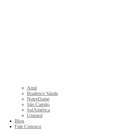
Amil
Bradesco Sáude
NotreDame
São Camilo
SulAmérica
Unimed
Blog
Fale Conosco