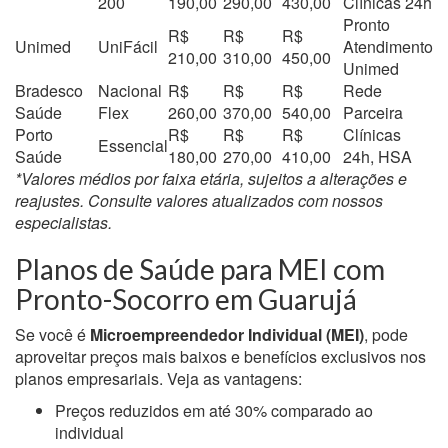
200
190,00
290,00
430,00
Clínicas 24h
Pronto
R$
R$
R$
Unimed
UniFácil
Atendimento
210,00
310,00
450,00
Unimed
Bradesco
Nacional
R$
R$
R$
Rede
Saúde
Flex
260,00
370,00
540,00
Parceira
Porto
R$
R$
R$
Clínicas
Essencial
Saúde
180,00
270,00
410,00
24h, HSA
*Valores médios por faixa etária, sujeitos a alterações e
reajustes. Consulte valores atualizados com nossos
especialistas.
Planos de Saúde para MEI com
Pronto-Socorro em Guarujá
Se você é
Microempreendedor Individual (MEI)
, pode
aproveitar preços mais baixos e benefícios exclusivos nos
planos empresariais. Veja as vantagens:
Preços reduzidos em até 30% comparado ao
individual