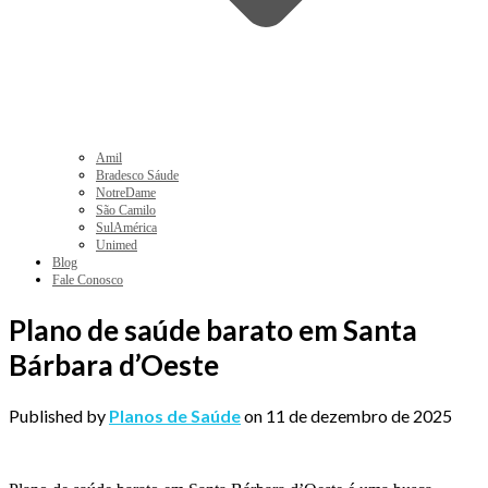
Amil
Bradesco Sáude
NotreDame
São Camilo
SulAmérica
Unimed
Blog
Fale Conosco
Plano de saúde barato em Santa
Bárbara d’Oeste
Published by
Planos de Saúde
on
11 de dezembro de 2025