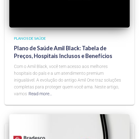
PLANOS DE SAÚDE
Plano de Saúde Amil Black: Tabela de
Preços, Hospitais Inclusos e Benefícios
Com o Amil Black, você tem acesso aos melhores
hospitais do país e a um atendimento premium
inigualável. A evolução do antigo Amil One traz soluções
completas para proteger quem você ama. Neste artigo,
vamos
Read more…