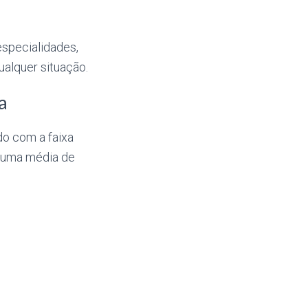
specialidades,
alquer situação.
a
do com a faixa
ra uma média de