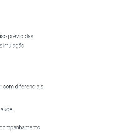
so prévio das
a simulação
r com diferenciais
saúde.
 acompanhamento