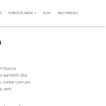
S
PLANOS DE SAÚDE
BLOG
FALE CONOSCO
a
em busca
 o aumento dos
s, contar com um
a, sem