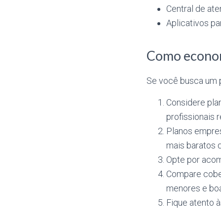
Central de at
Aplicativos p
Como economi
Se você busca um p
Considere pla
profissionais 
Planos empres
mais baratos q
Opte por acom
Compare cober
menores e boa
Fique atento 