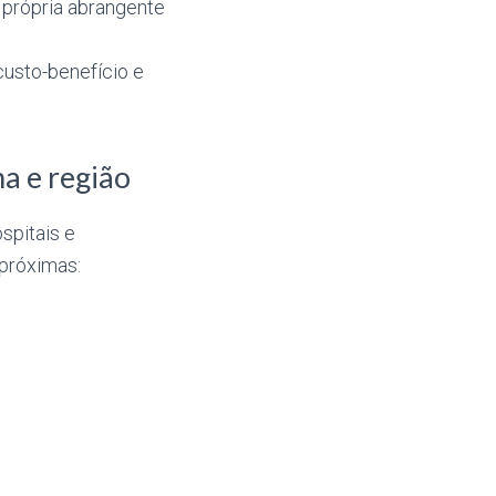
própria abrangente
usto-benefício e
a e região
spitais e
 próximas: