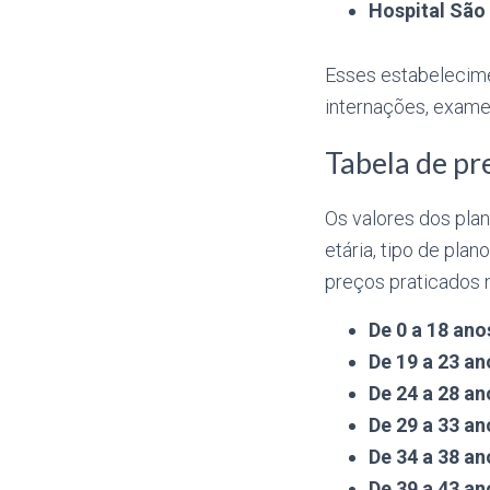
Hospital São
Esses estabelecime
internações, exame
Tabela de pr
Os valores dos pla
etária, tipo de plan
preços praticados n
De 0 a 18 ano
De 19 a 23 an
De 24 a 28 an
De 29 a 33 an
De 34 a 38 an
De 39 a 43 an