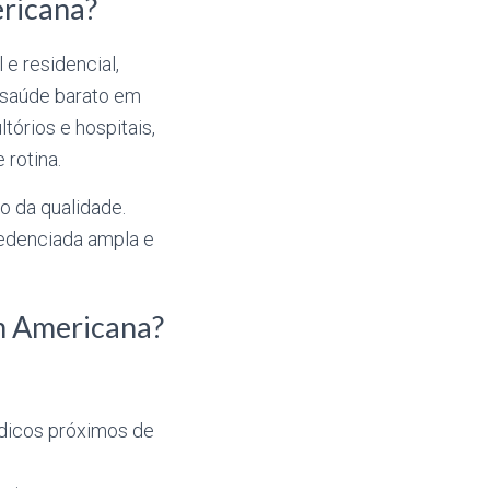
ericana?
 e residencial,
e saúde barato em
tórios e hospitais,
rotina.
o da qualidade.
edenciada ampla e
m Americana?
:
médicos próximos de