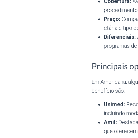
Cobertura:
Av
procedimentos
Preço:
Compar
etária e tipo
Diferenciais:
programas de 
Principais o
Em Americana, algu
benefício são:
Unimed:
Recon
incluindo moda
Amil:
Destaca-
que oferecem 