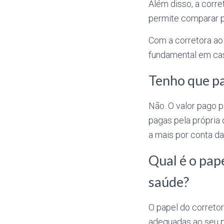
Além disso, a corr
permite comparar p
Com a corretora ao
fundamental em cas
Tenho que pa
Não. O valor pago 
pagas pela própria 
a mais por conta da
Qual é o pap
saúde?
O papel do correto
adequadas ao seu p