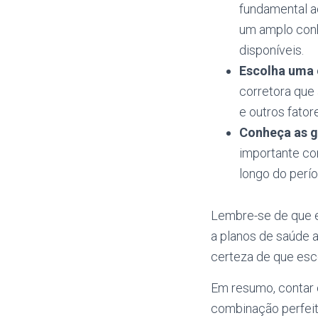
fundamental a
um amplo conh
disponíveis.
Escolha uma 
corretora que
e outros fato
Conheça as g
importante con
longo do perí
Lembre-se de que e
a planos de saúde 
certeza de que esco
Em resumo, contar 
combinação perfeit