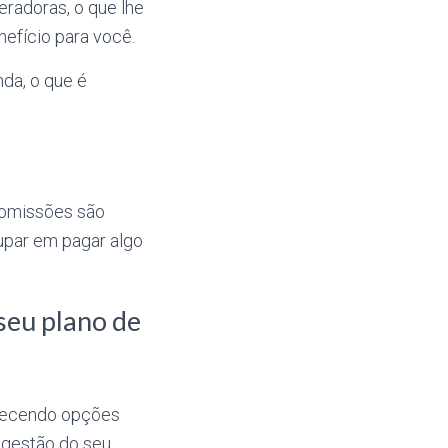
eradoras, o que lhe
efício para você.
da, o que é
 comissões são
cupar em pagar algo
 seu plano de
erecendo opções
 gestão do seu