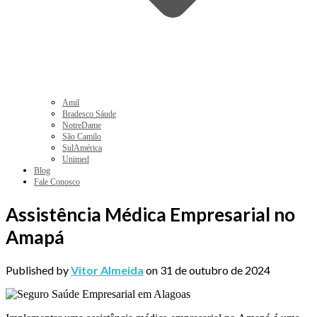
Amil
Bradesco Sáude
NotreDame
São Camilo
SulAmérica
Unimed
Blog
Fale Conosco
Assistência Médica Empresarial no
Amapá
Published by
Vitor Almeida
on
31 de outubro de 2024