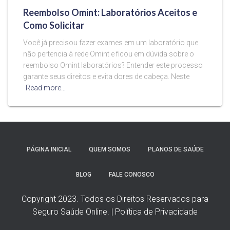
Reembolso Omint: Laboratórios Aceitos e
Como Solicitar
Você já precisou fazer exames em um laboratório que
não pertencia à rede Omint e ficou em dúvida sobre o
reembolso Omint laboratórios? Entender este processo
garante seus direitos e evita dores de cabeça. Neste
Read more…
PÁGINA INICIAL
QUEM SOMOS
PLANOS DE SAÚDE
BLOG
FALE CONOSCO
Copyright 2023. Todos os Direitos Reservados para
Seguro Saúde Online. | Política de Privacidade