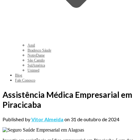
Amil
Bradesco Sáude
NotreDame
São Camilo
SulAmérica
Unimed
Blog
Fale Conosco
Assistência Médica Empresarial em
Piracicaba
Published by
Vitor Almeida
on
31 de outubro de 2024