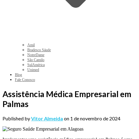
Amil
Bradesco Sáude
NotreDame
São Camilo
SulAmérica
Unimed
Blog
Fale Conosco
Assistência Médica Empresarial em
Palmas
Published by
Vitor Almeida
on
1 de novembro de 2024