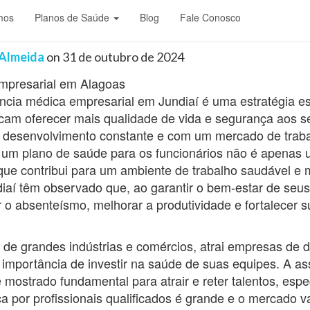
mos
Planos de Saúde
Blog
Fale Conosco
cia Médica Empresarial em J
 Almeida
on
31 de outubro de 2024
ência médica empresarial em Jundiaí é uma estratégia e
am oferecer mais qualidade de vida e segurança aos s
desenvolvimento constante e com um mercado de traba
ir um plano de saúde para os funcionários não é apenas 
ue contribui para um ambiente de trabalho saudável e 
aí têm observado que, ao garantir o bem-estar de seus
 o absenteísmo, melhorar a produtividade e fortalecer
 de grandes indústrias e comércios, atrai empresas de d
mportância de investir na saúde de suas equipes. A as
 mostrado fundamental para atrair e reter talentos, es
a por profissionais qualificados é grande e o mercado 