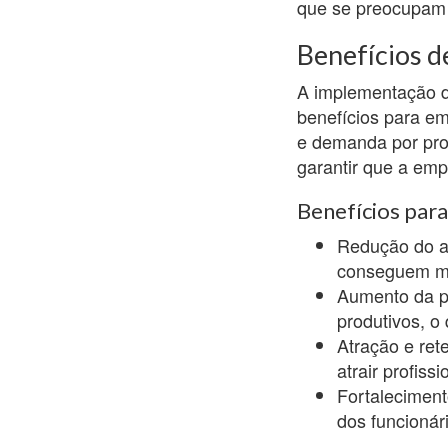
que se preocupam 
Benefícios d
A implementação d
benefícios para em
e demanda por prof
garantir que a emp
Benefícios par
Redução do ab
conseguem mon
Aumento da pr
produtivos, o
Atração e ret
atrair profiss
Fortalecimen
dos funcionár