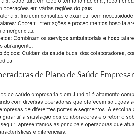
ais: Cobertura em todo o território nacional, recomend
 operações em várias regiões do país.
toriais: Incluem consultas e exames, sem necessidade 
alares: Cobrem internações e procedimentos hospitalar
 emergências.
etos: Combinam os serviços ambulatoriais e hospitalar
s abrangente.
ológicos: Cuidam da saúde bucal dos colaboradores, c
édica.
peradoras de Plano de Saúde Empresar
os de saúde empresariais em Jundiaí é altamente compe
ntando com diversas operadoras que oferecem soluções 
empresas de diferentes portes e segmentos. A escolha 
 garantir a satisfação dos colaboradores e o retorno so
seguir, apresentamos as principais operadoras que atu
acterísticas e diferenciais: