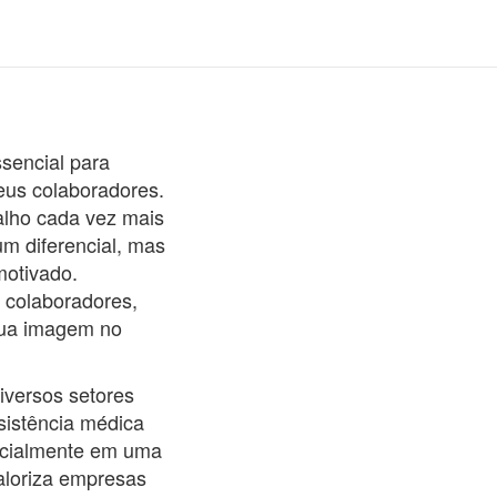
undiaí
ssencial para
eus colaboradores.
lho cada vez mais
um diferencial, mas
motivado.
 colaboradores,
 sua imagem no
iversos setores
sistência médica
pecialmente em uma
valoriza empresas