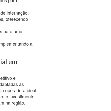
ados para
de internação.
es, oferecendo
es para uma
omplementando a
ial em
titivo e
adaptadas às
da operadora ideal
bre o investimento
am na região,