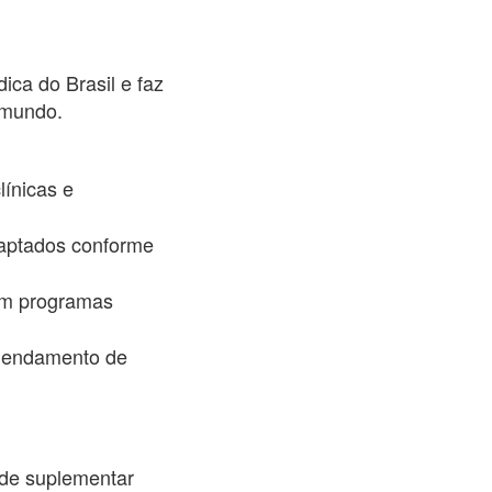
ca do Brasil e faz
 mundo.
línicas e
daptados conforme
om programas
agendamento de
úde suplementar