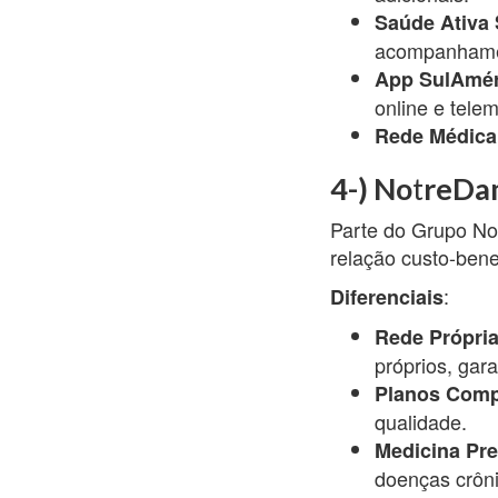
Saúde Ativa
acompanhamen
App SulAmér
online e telem
Rede Médica
4-) No
t
reDa
Parte do Grupo No
relação custo-bene
:
Diferenciais
Rede Própri
próprios, gar
Planos Comp
qualidade.
Medicina Pre
doenças crôni