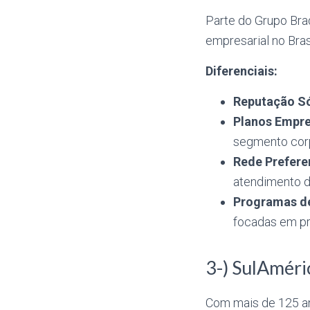
Parte do Grupo Bra
empresarial no Brasi
Diferenciais:
Reputação Só
Planos Empre
segmento corp
Rede Preferen
atendimento d
Programas de
focadas em p
3-) SulAméri
Com mais de 125 an