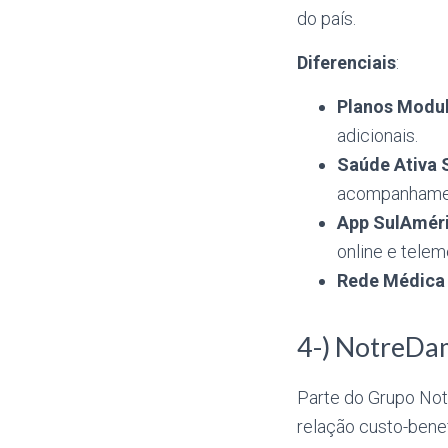
do país.
Diferenciais
:
Planos Modu
adicionais.
Saúde Ativa 
acompanhamen
App SulAmér
online e telem
Rede Médica 
4-) NotreDa
Parte do Grupo Not
relação custo-benef