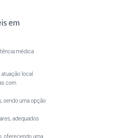
eis em
stência médica
atuação local.
sas com
es, sendo uma opção
lares, adequados
s, oferecendo uma