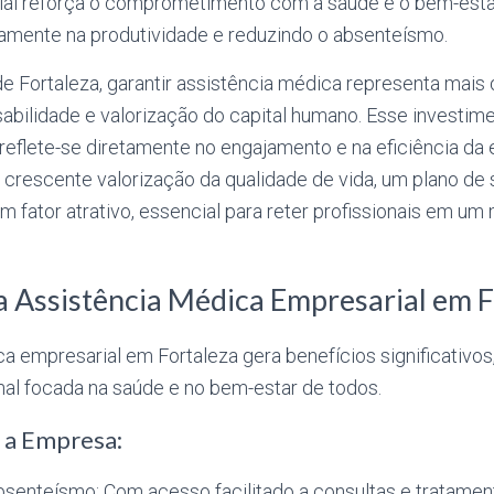
al reforça o comprometimento com a saúde e o bem-estar
amente na produtividade e reduzindo o absenteísmo.
 Fortaleza, garantir assistência médica representa mais 
sabilidade e valorização do capital humano. Esse investim
eflete-se diretamente no engajamento e na eficiência da 
crescente valorização da qualidade de vida, um plano de 
um fator atrativo, essencial para reter profissionais em u
a Assistência Médica Empresarial em F
a empresarial em Fortaleza gera benefícios significativo
nal focada na saúde e no bem-estar de todos.
a a Empresa:
senteísmo: Com acesso facilitado a consultas e tratamen