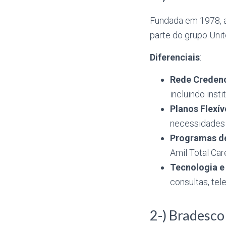
Fundada em 1978, a
parte do grupo Uni
Diferenciais
:
Rede Creden
incluindo inst
Planos Flexív
necessidades
Programas d
Amil Total Ca
Tecnologia e
consultas, te
2-) Bradesco