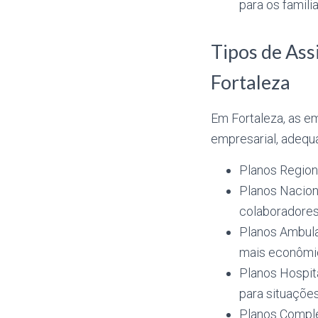
para os famili
Tipos de Ass
Fortaleza
Em Fortaleza, as e
empresarial, adequ
Planos Regiona
Planos Nacion
colaboradores
Planos Ambula
mais econômic
Planos Hospit
para situaçõe
Planos Comple