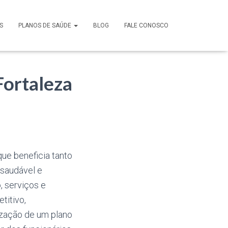
S
PLANOS DE SAÚDE
BLOG
FALE CONOSCO
Fortaleza
ue beneficia tanto
saudável e
 serviços e
titivo,
lização de um plano