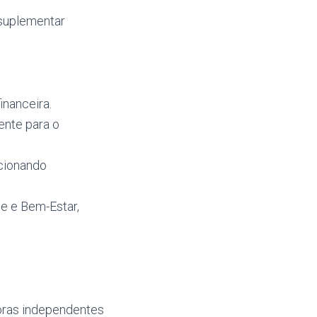
 suplementar
inanceira.
ente para o
rcionando
de e Bem-Estar,
oras independentes