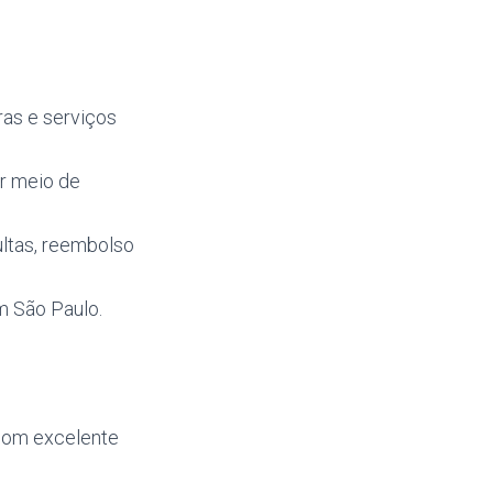
as e serviços
or meio de
ultas, reembolso
m São Paulo.
com excelente