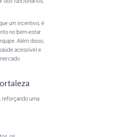
 dos funcionários,
que um incentivo; é
ento no bem-estar
equipe. Além disso,
saúde acessível e
m mercado
ortaleza
s, reforçando uma
tos, os