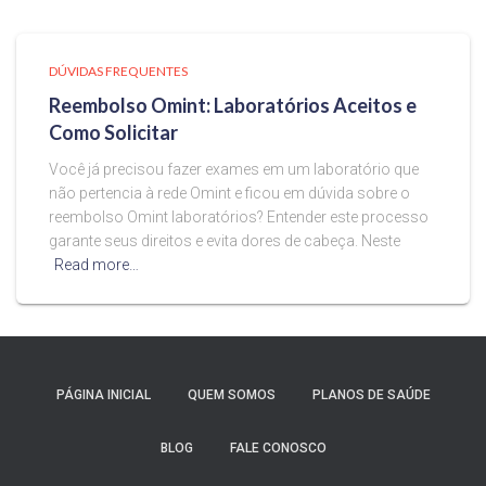
DÚVIDAS FREQUENTES
Reembolso Omint: Laboratórios Aceitos e
Como Solicitar
Você já precisou fazer exames em um laboratório que
não pertencia à rede Omint e ficou em dúvida sobre o
reembolso Omint laboratórios? Entender este processo
garante seus direitos e evita dores de cabeça. Neste
Read more…
PÁGINA INICIAL
QUEM SOMOS
PLANOS DE SAÚDE
BLOG
FALE CONOSCO