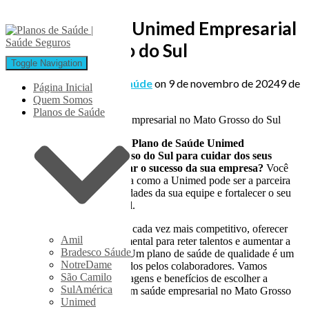
Plano de Saúde Unimed Empresarial
no Mato Grosso do Sul
Toggle Navigation
Published by
Planos de Saúde
on
9 de novembro de 2024
9 de
Página Inicial
novembro de 2024
Quem Somos
Planos de Saúde
Está procurando o melhor Plano de Saúde Unimed
Empresarial no Mato Grosso do Sul para cuidar dos seus
colaboradores e impulsionar o sucesso da sua empresa?
Você
veio ao lugar certo! Descubra como a Unimed pode ser a parceira
ideal para atender às necessidades da sua equipe e fortalecer o seu
negócio no coração do Brasil.
Em um mercado corporativo cada vez mais competitivo, oferecer
Amil
benefícios atrativos é fundamental para reter talentos e aumentar a
Bradesco Sáude
satisfação dos funcionários. Um plano de saúde de qualidade é um
NotreDame
dos benefícios mais valorizados pelos colaboradores. Vamos
São Camilo
explorar juntos todas as vantagens e benefícios de escolher a
SulAmérica
Unimed como sua parceira em saúde empresarial no Mato Grosso
Unimed
do Sul.