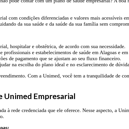
não pode contar com um plano de saúde empresarial? A boa n
l com condições diferenciadas e valores mais acessíveis em 
 cuidando da sua saúde e da saúde da sua família sem compro
al, hospitalar e obstétrica, de acordo com sua necessidade.
 profissionais e estabelecimentos de saúde em Alagoas e em 
ões de pagamento que se ajustam ao seu fluxo financeiro.
udar na escolha do plano ideal e no esclarecimento de dúvida
mpreendimento. Com a Unimed, você tem a tranquilidade de c
e Unimed Empresarial
ada à rede credenciada que ele oferece. Nesse aspecto, a Un
o.
oas: