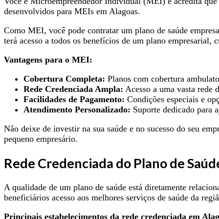
Você é Microempreendedor Individual (MEI) e acredita que 
desenvolvidos para MEIs em Alagoas.
Como MEI, você pode contratar um plano de saúde empresaria
terá acesso a todos os benefícios de um plano empresarial,
Vantagens para o MEI:
Cobertura Completa:
Planos com cobertura ambulatori
Rede Credenciada Ampla:
Acesso a uma vasta rede de
Facilidades de Pagamento:
Condições especiais e opç
Atendimento Personalizado:
Suporte dedicado para aj
Não deixe de investir na sua saúde e no sucesso do seu e
pequeno empresário.
Rede Credenciada do Plano de Saúd
A qualidade de um plano de saúde está diretamente relacion
beneficiários acesso aos melhores serviços de saúde da regiã
Principais estabelecimentos da rede credenciada em Alag