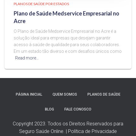
PLANOS DE SAÚDE POR ESTADOS
Plano de Saúde Medservice Empresarial no
Acre
O Plano de Saúde Medservice Empresarial no Acre é a
solução ideal para empresas que desejam garantir
acesso à saúde de qualidade para seus colaboradores.
Em um estado tão diverso e com desafios únicos como
Read more…
PÁGINA INICIAL
QUEM SOMOS
PLANOS DE SAÚDE
BLOG
FALE CONOSCO
Copyright 2023. Todos os Direitos Reservados para
Seguro Saúde Online. | Política de Privacidade