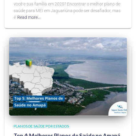
você e sua família em 2025? Encontrar o melhor plano de
saúde para MEI em Jaguariúna pode ser desafiador, mas
é
Read more…
PLANOS DE SAÚDE POR ESTADOS
Top 4: Melhores Planos de Saúde no Amapá