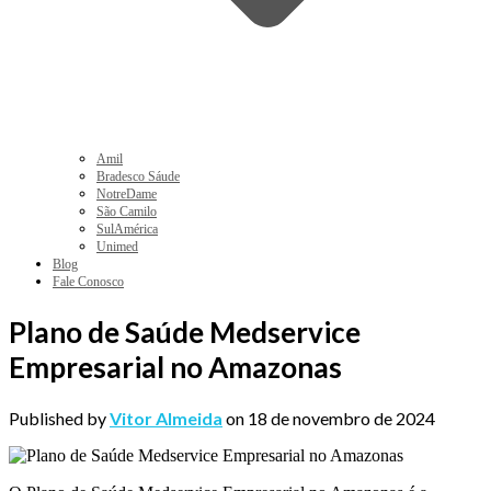
Amil
Bradesco Sáude
NotreDame
São Camilo
SulAmérica
Unimed
Blog
Fale Conosco
Plano de Saúde Medservice
Empresarial no Amazonas
Published by
Vitor Almeida
on
18 de novembro de 2024