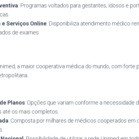
ventiva
: Programas voltados para gestantes, idosos e po
cas.
 e Serviços Online
: Disponibiliza atendimento médico r
ltados de exames.
nimed, a maior cooperativa médica do mundo, com forte p
etropolitana.
 de Planos
: Opções que variam conforme a necessidade 
s até os mais completos.
ada
: Composta por milhares de médicos cooperados em 
s.
 Nacional
: Possibilidade de utilizar a rede Unimed em todo