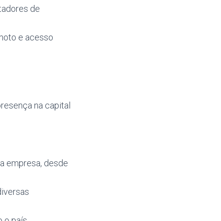
rtadores de
emoto e acesso
resença na capital
da empresa, desde
diversas
 o país,