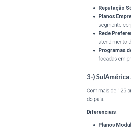
Reputação Só
Planos Empre
segmento corp
Rede Preferen
atendimento d
Programas de
focadas em p
3-) SulAmérica
Com mais de 125 an
do país.
Diferenciais
:
Planos Modu