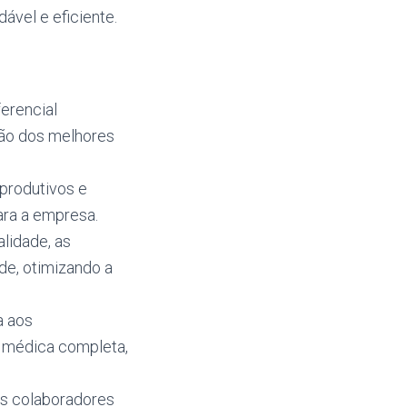
ável e eficiente.
:
erencial
nção dos melhores
produtivos e
ara a empresa.
lidade, as
de, otimizando a
a aos
a médica completa,
s colaboradores