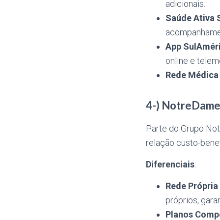
adicionais.
Saúde Ativa 
acompanhamen
App SulAmér
online e telem
Rede Médica 
4-) NotreDame
Parte do Grupo Not
relação custo-benef
Diferenciais
:
Rede Própria
próprios, gara
Planos Compe