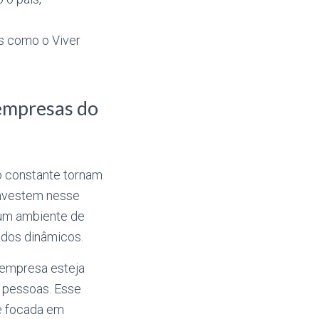
as como o Viver
 empresas do
o constante tornam
investem nesse
 um ambiente de
ados dinâmicos.
a empresa esteja
s pessoas. Esse
e focada em