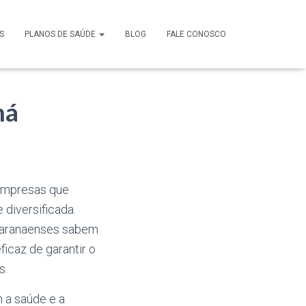
S
PLANOS DE SAÚDE
BLOG
FALE CONOSCO
ná
 empresas que
diversificada.
s paranaenses sabem
icaz de garantir o
s.
 a saúde e a