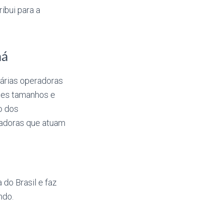
ibui para a
ná
várias operadoras
tes tamanhos e
o dos
radoras que atuam
do Brasil e faz
ndo.