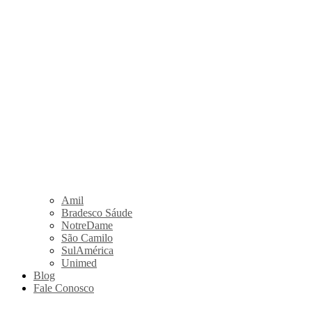
Amil
Bradesco Sáude
NotreDame
São Camilo
SulAmérica
Unimed
Blog
Fale Conosco