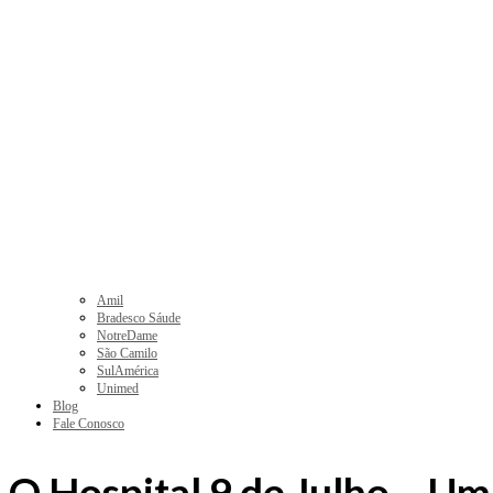
Amil
Bradesco Sáude
NotreDame
São Camilo
SulAmérica
Unimed
Blog
Fale Conosco
O Hospital 9 de Julho – U