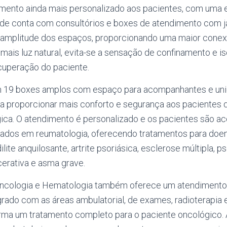
mento ainda mais personalizado aos pacientes, com uma 
ade conta com consultórios e boxes de atendimento com j
 amplitude dos espaços, proporcionando uma maior cone
ais luz natural, evita-se a sensação de confinamento e i
ecuperação do paciente.
m 19 boxes amplos com espaço para acompanhantes e un
ara proporcionar mais conforto e segurança aos pacientes
gica. O atendimento é personalizado e os pacientes são 
ados em reumatologia, oferecendo tratamentos para doen
lite anquilosante, artrite psoriásica, esclerose múltipla, p
lcerativa e asma grave.
ncologia e Hematologia também oferece um atendimento m
grado com as áreas ambulatorial, de exames, radioterapia e
rma um tratamento completo para o paciente oncológico. 