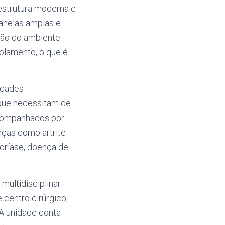
estrutura moderna e
anelas amplas e
xão do ambiente
solamento, o que é
idades
 que necessitam de
acompanhados por
ças como artrite
soríase, doença de
ultidisciplinar
 centro cirúrgico,
A unidade conta