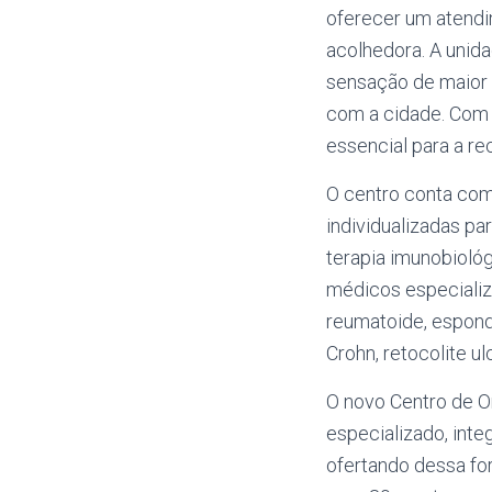
oferecer um atendi
acolhedora. A unid
sensação de maior
com a cidade. Com m
essencial para a r
O centro conta co
individualizadas p
terapia imunobioló
médicos especializ
reumatoide, espondi
Crohn, retocolite u
O novo Centro de O
especializado, inte
ofertando dessa fo