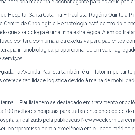
ma hotelaria moderna e aconchegante para os seus pacie
 do Hospital Santa Catarina – Paulista, Rogério Quintela Pi
o Centro de Oncologia e Hematologia está dentro do plan
ndo que a oncologia é uma linha estratégica. Além do trat
nfusão contará com uma área exclusiva para pacientes co
terapia imunobiológica, proporcionando um valor agregad
e serviços.
legiada na Avenida Paulista também é um fator importante 
is oferece facilidade logística devido à malha de mobilida
atarina – Paulista tem se destacado em tratamento oncoló
os 100 melhores hospitais para tratamento oncológico do 
ospitals, realizado pela publicação Newsweek em parceria
a seu compromisso com a excelência em cuidado médico e