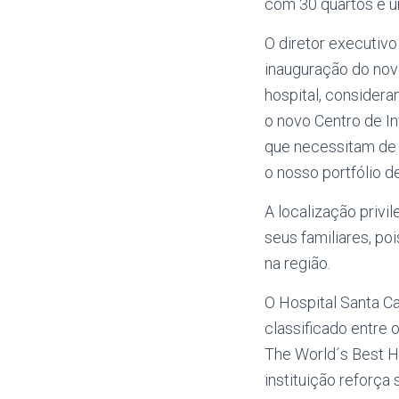
com 30 quartos e u
O diretor executivo
inauguração do nov
hospital, considera
o novo Centro de I
que necessitam de 
o nosso portfólio d
A localização privi
seus familiares, po
na região.
O Hospital Santa C
classificado entre 
The World´s Best H
instituição reforç