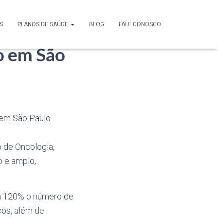
o
S
PLANOS DE SAÚDE
BLOG
FALE CONOSCO
o em São
o de Oncologia,
o e amplo,
m 120% o número de
cos, além de